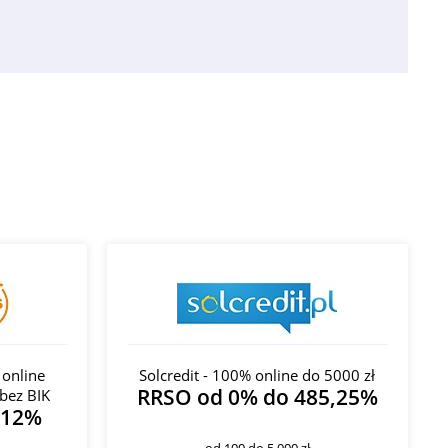
 online
Solcredit - 100% online do 5000 zł
RRSO od 0% do 485,25%
bez BIK
312%
od 100 do 5 000 zł