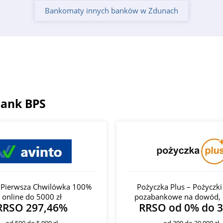
Bankomaty innych banków w Zdunach
Bank BPS
- Pierwsza Chwilówka 100%
Pożyczka Plus – Pożyczki
online do 5000 zł
pozabankowe na dowód, 
RRSO 297,46%
RRSO od 0% do 
od 500 do 5 000 zł
od 300 do 20 000 zł