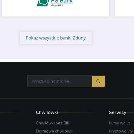
Pokaż wszystkie banki Zduny
Chwilówki
Serwisy
e
Chwilówki bez BIK
Kursy walut
Darmowe chwilówki
Kryptowaluty