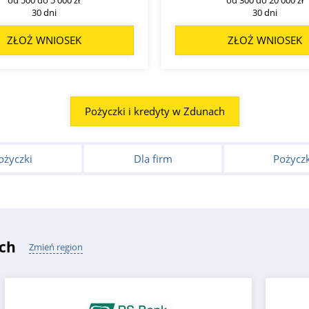
30 dni
30 dni
ZŁOŻ WNIOSEK
ZŁOŻ WNIOSEK
Pożyczki i kredyty w Zdunach
ożyczki
Dla firm
Pożyczk
ch
Zmień region