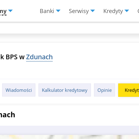
ny
Banki
Serwisy
Kredyty
Menu
Burger
k BPS w
Zdunach
Wiadomości
Kalkulator kredytowy
Opinie
Kredy
nach