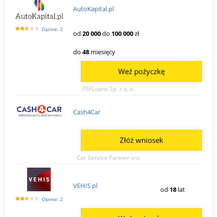
AutoKapital.pl
Opinie: 2
od
20 000
do
100 000
zł
do
48
miesięcy
Weź pożyczkę
PSFLoans Sp. z o. o.
Cash4Car
Złóż wniosek
Car Service Partner sro.
VEHIS pl
od
18
lat
Opinie: 2