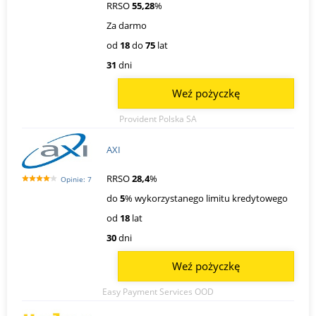
RRSO
55,28
%
Za darmo
od
18
do
75
lat
31
dni
Weź pożyczkę
Provident Polska SA
AXI
RRSO
28,4
%
Opinie: 7
do
5
% wykorzystanego limitu kredytowego
od
18
lat
30
dni
Weź pożyczkę
Easy Payment Services OOD