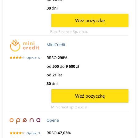
30
dni
Weź pożyczkę
Rupi Finance Sp. z o.o.
MiniCredit
RRSO
298
%
Opinie: 5
od
500
do
9 600
zł
od
21
lat
30
dni
Weź pożyczkę
Minicredit sp. z o.o. s
Opena
RRSO
47,03
%
Opinie: 3