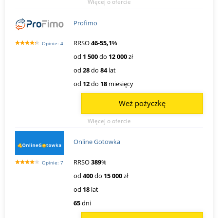
Więcej o ofercie
Profimo
RRSO
46
-
55,1
%
Opinie: 4
od
1 500
do
12 000
zł
od
28
do
84
lat
od
12
do
18
miesięcy
Weź pożyczkę
Więcej o ofercie
Online Gotowka
RRSO
389
%
Opinie: 7
od
400
do
15 000
zł
od
18
lat
65
dni