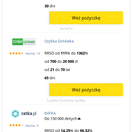
30
dni
Weź pożyczkę
InstaFin
Szybka Gotówka
RRSO od
111
% do
1362
%
Opinie: 13
od
700
do
20 000
zł
od
21
do
70
lat
65
dni
Weź pożyczkę
Szybka Gotówka Spółka
RATKA
Do 150 000 złotych🔥
Opinie: 3
RRSO od
14.25
% do
96.52
%