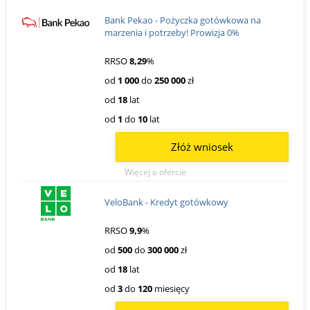
Bank Pekao - Pożyczka gotówkowa na
marzenia i potrzeby! Prowizja 0%
RRSO
8,29
%
od
1 000
do
250 000
zł
od
18
lat
od
1
do
10
lat
Złóż wniosek
Więcej o ofercie
VeloBank - Kredyt gotówkowy
RRSO
9,9
%
od
500
do
300 000
zł
od
18
lat
od
3
do
120
miesięcy