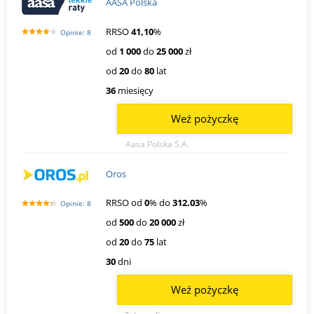
AASA Polska
RRSO
41,10
%
Opinie: 8
od
1 000
do
25 000
zł
od
20
do
80
lat
36
miesięcy
Weź pożyczkę
Aasa Polska S.A.
Oros
RRSO od
0
% do
312.03
%
Opinie: 8
od
500
do
20 000
zł
od
20
do
75
lat
30
dni
Weź pożyczkę