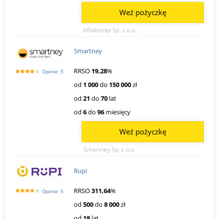
Weź pożyczkę
Alfakredyt Sp. z o.o.
Smartney
RRSO
19,28
%
Opinie: 5
od
1 000
do
150 000
zł
od
21
do
70
lat
od
6
do
96
miesięcy
Weź pożyczkę
Smartney Sp. z o.o.
Rupi
RRSO
311,64
%
Opinie: 5
od
500
do
8 000
zł
od
18
lat