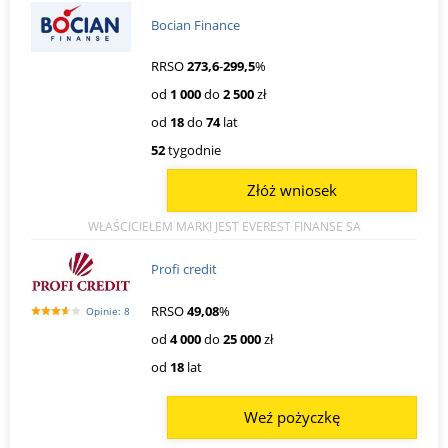
Bocian Finance
RRSO
273,6
-
299,5
%
od
1 000
do
2 500
zł
od
18
do
74
lat
52
tygodnie
Złóż wniosek
WŁAŚCICIELEM MARKI JEST EVEREST FINANSE SA
Profi credit
RRSO
49,08
%
Opinie: 8
od
4 000
do
25 000
zł
od
18
lat
Weź pożyczkę