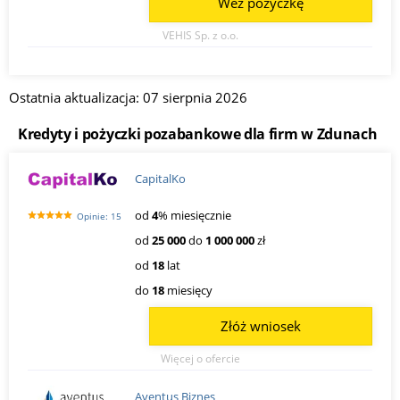
Weź pożyczkę
VEHIS Sp. z o.o.
Ostatnia aktualizacja: 07 sierpnia 2026
Kredyty i pożyczki pozabankowe dla firm w Zdunach
CapitalKo
od
4
% miesięcznie
Opinie: 15
od
25 000
do
1 000 000
zł
od
18
lat
do
18
miesięcy
Złóż wniosek
Więcej o ofercie
Aventus Biznes