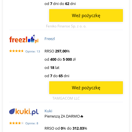
od
7
dni do
62
dni
Weź pożyczkę
Feniko Finanse Sp. z o. o.
Freezl
RRSO
297,00
%
Opinie: 13
od
400
do
5 000
zł
od
18
lat
od
7
do
65
dni
Weź pożyczkę
TAMGACOM LLC
Kuki
Pierwszą ZA DARMO🔥
Opinie: 8
RRSO od
0
% do
312.03
%