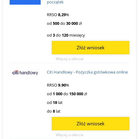
początek
RRSO
8,29
%
od
500
do
30 000
zł
od
3
do
120
miesięcy
Złóż wniosek
Więcej o ofercie
Citi Handlowy - Pożyczka gotówkowa online
RRSO
9.90
%
od
1 000
do
150 000
zł
od
18
lat
do
8
lat
Złóż wniosek
Więcej o ofercie