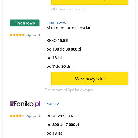
KIM Finance Sp. z o.o.
Finansowo
Minimum formalności🔥
Opinie: 3
RRSO
15,5
%
od
100
do
30 000
zł
od
18
lat
od
7
do
30
dni
Weź pożyczkę
Finansowo.pl Spółka Akcyjna
Feniko
RRSO
297.33
%
Opinie: 5
od
300
do
7 000
zł
od
18
lat