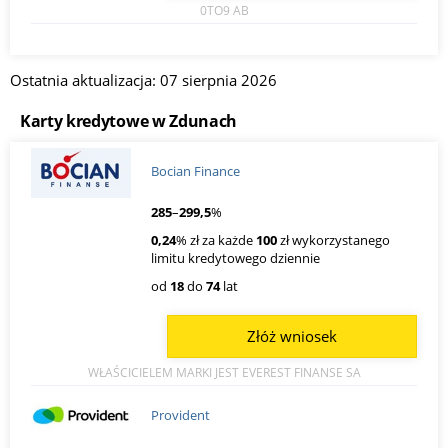
0TO9 AB
Ostatnia aktualizacja: 07 sierpnia 2026
Karty kredytowe w Zdunach
Bocian Finance
285
–
299,5
%
0,24
% zł za każde
100
zł wykorzystanego
limitu kredytowego dziennie
od
18
do
74
lat
Złóż wniosek
WŁAŚCICIELEM MARKI JEST EVEREST FINANSE SA
Provident