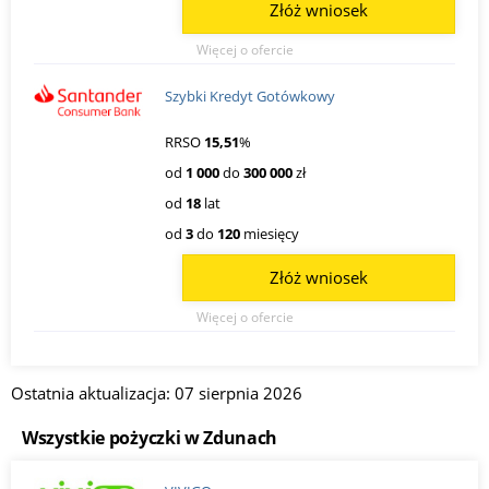
Złóż wniosek
Więcej o ofercie
Szybki Kredyt Gotówkowy
RRSO
15,51
%
od
1 000
do
300 000
zł
od
18
lat
od
3
do
120
miesięcy
Złóż wniosek
Więcej o ofercie
Ostatnia aktualizacja: 07 sierpnia 2026
Wszystkie pożyczki w Zdunach