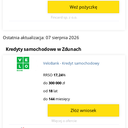
Weź pożyczkę
Fincard sp. z o.o.
Ostatnia aktualizacja: 07 sierpnia 2026
Kredyty samochodowe w Zdunach
VeloBank - Kredyt samochodowy
RRSO
17,24
%
do
300 000
zł
od
18
lat
do
144
miesięcy
Złóż wniosek
Więcej o ofercie