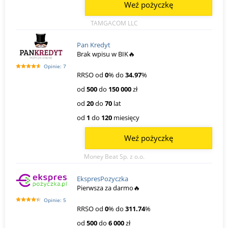
Weź pożyczkę
TAMGACOM LLC
Pan Kredyt
Brak wpisu w BIK🔥
Opinie: 7
RRSO od
0
% do
34.97
%
od
500
do
150 000
zł
od
20
do
70
lat
od
1
do
120
miesięcy
Weź pożyczkę
Money Beat Sp. z o.o.
EkspresPozyczka
Pierwsza za darmo🔥
Opinie: 5
RRSO od
0
% do
311.74
%
od
500
do
6 000
zł