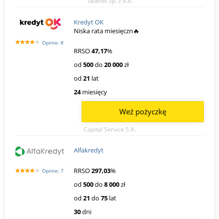
Talaros Sp. z o.o.
Kredyt OK
Niska rata miesięczn🔥
Opinie: 8
RRSO
47,17
%
od
500
do
20 000
zł
od
21
lat
24
miesięcy
Weź pożyczkę
Capital Service S.A.
Alfakredyt
RRSO
297,03
%
Opinie: 7
od
500
do
8 000
zł
od
21
do
75
lat
30
dni