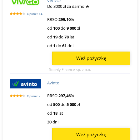
VIVIGO
Do 3000 zł za darmo!🔥
Opinie: 14
RRSO
299.10
%
od
100
do
9 000
zł
od
19
do
78
lat
od
1
do
61
dni
Weź pożyczkę
Soonly Finance sp. z o.o.
Avinto
RRSO
297,46
%
Opinie: 7
od
500
do
5 000
zł
od
18
lat
30
dni
Weź pożyczkę