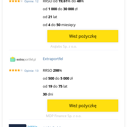
RRSO od
19,61
% do
48
%
Opinie: 12
od
1 000
do
30 000
zł
od
21
lat
od
4
do
50
miesięcy
Weź pożyczkę
Aiqlabs Sp. z o.o.
Extraportfel
RRSO
298
%
Opinie: 13
od
500
do
5 000
zł
od
19
do
75
lat
30
dni
Weź pożyczkę
MDP Finance Sp. z o.o.