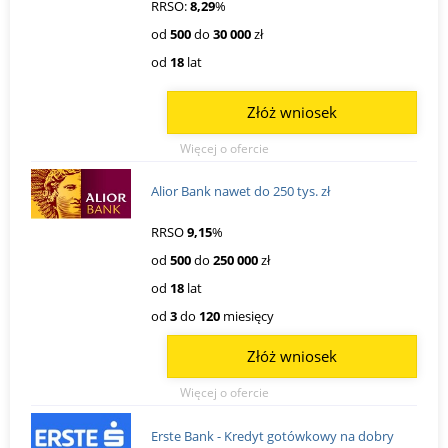
RRSO:
8,29
%
od
500
do
30 000
zł
od
18
lat
Złóż wniosek
Więcej o ofercie
Alior Bank nawet do 250 tys. zł
RRSO
9,15
%
od
500
do
250 000
zł
od
18
lat
od
3
do
120
miesięcy
Złóż wniosek
Więcej o ofercie
Erste Bank - Kredyt gotówkowy na dobry