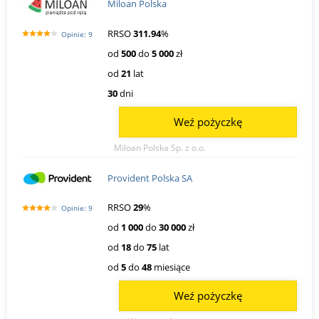
Miloan Polska
RRSO
311.94
%
Opinie: 9
od
500
do
5 000
zł
od
21
lat
30
dni
Weź pożyczkę
Miloan Polska Sp. z o.o.
Provident Polska SA
RRSO
29
%
Opinie: 9
od
1 000
do
30 000
zł
od
18
do
75
lat
od
5
do
48
miesiące
Weź pożyczkę