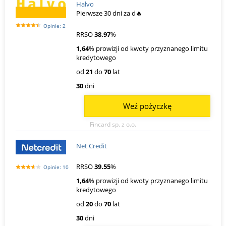
Halvo
Pierwsze 30 dni za d🔥
Opinie: 2
RRSO
38.97
%
1,64
% prowizji od kwoty przyznanego limitu
kredytowego
od
21
do
70
lat
30
dni
Weź pożyczkę
Fincard sp. z o.o.
Net Credit
RRSO
39.55
%
Opinie: 10
1,64
% prowizji od kwoty przyznanego limitu
kredytowego
od
20
do
70
lat
30
dni