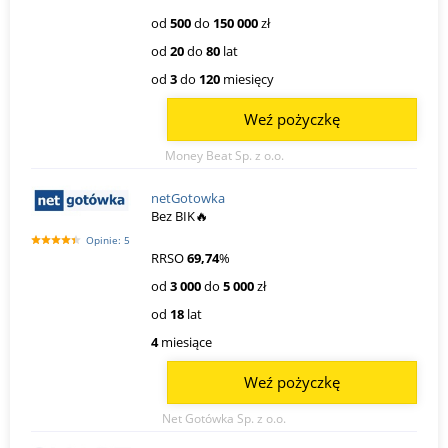
od
500
do
150 000
zł
od
20
do
80
lat
od
3
do
120
miesięcy
Weź pożyczkę
Money Beat Sp. z o.o.
netGotowka
Bez BIK🔥
Opinie: 5
RRSO
69,74
%
od
3 000
do
5 000
zł
od
18
lat
4
miesiące
Weź pożyczkę
Net Gotówka Sp. z o.o.