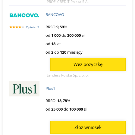
PROFI CREDIT Polska S.A.
BANCOVO
RRSO
9,59
%
Opinie: 3
od
1 000
do
200 000
zł
od
18
lat
od
2
do
120
miesięcy
Weź pożyczkę
Lenders Polska Sp. z o. o.
Plus1
RRSO:
18,78
%
od
25 000
do
100 000
zł
Złóż wniosek