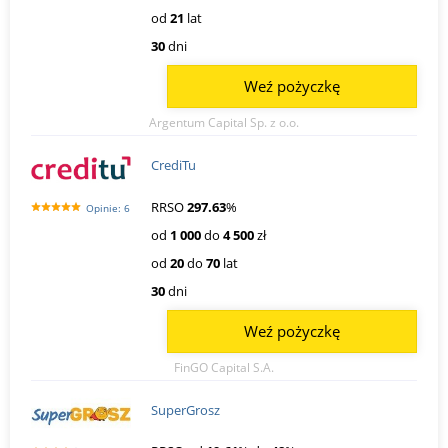
od
21
lat
30
dni
Weź pożyczkę
Argentum Capital Sp. z o.o.
CrediTu
RRSO
297.63
%
Opinie: 6
od
1 000
do
4 500
zł
od
20
do
70
lat
30
dni
Weź pożyczkę
FinGO Capital S.A.
SuperGrosz