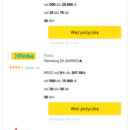
od
500
do
20 000
zł
od
20
do
75
lat
30
dni
Weź pożyczkę
Ducatos Sp. z o.o.
Finbo
Pierwszą ZA DARMO🔥
Opinie: 13
RRSO od
0
% do
297.58
%
od
500
do
15 000
zł
od
20
do
30
lat
30
dni
Weź pożyczkę
PrimaStar Sp. z o.o.