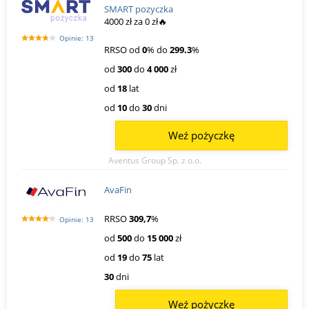
SMART pozyczka
4000 zł za 0 zł🔥
Opinie: 13
RRSO od
0
% do
299.3
%
od
300
do
4 000
zł
od
18
lat
od
10
do
30
dni
Weź pożyczkę
Aventus Group Sp. z o.o.
AvaFin
RRSO
309,7
%
Opinie: 13
od
500
do
15 000
zł
od
19
do
75
lat
30
dni
Weź pożyczkę