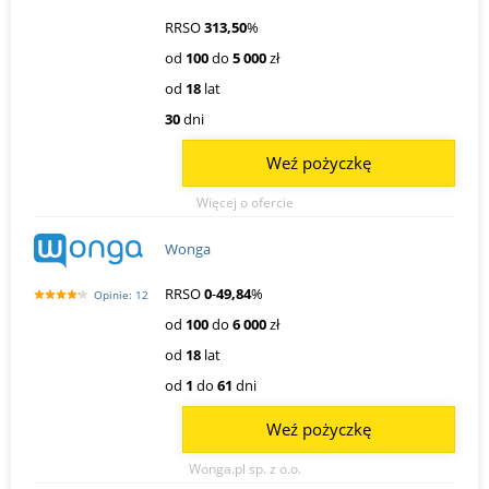
RRSO
313,50
%
od
100
do
5 000
zł
od
18
lat
30
dni
Weź pożyczkę
Więcej o ofercie
Wonga
RRSO
0
-
49,84
%
Opinie: 12
od
100
do
6 000
zł
od
18
lat
od
1
do
61
dni
Weź pożyczkę
Wonga.pl sp. z o.o.