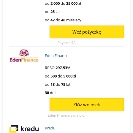
od
2 000
do
25 000
zł
od
25
lat
od
42
do
48
miesięcy
Weź pożyczkę
Paytree SA
Eden Finance
RRSO
297,53
%
od
500
do
5 000
zł
od
18
do
75
lat
30
dni
Złóż wniosek
Eden Finance Sp. z o.o.
Kredu