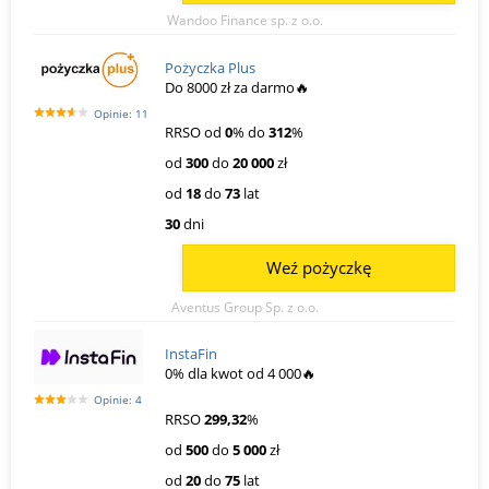
Wandoo Finance sp. z o.o.
Pożyczka Plus
Do 8000 zł za darmo🔥
Opinie: 11
RRSO od
0
% do
312
%
od
300
do
20 000
zł
od
18
do
73
lat
30
dni
Weź pożyczkę
Aventus Group Sp. z o.o.
InstaFin
0% dla kwot od 4 000🔥
Opinie: 4
RRSO
299,32
%
od
500
do
5 000
zł
od
20
do
75
lat