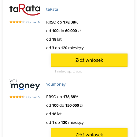
taRata
RRSO do
178,38
%
Opinie: 6
od
100
do
60 000
zł
od
18
lat
od
3
do
120
miesięcy
Złóż wniosek
Findao sp. z o.o.
Youmoney
RRSO do
178,38
%
Opinie: 5
od
100
do
150 000
zł
od
18
lat
od
1
do
120
miesięcy
Złóż wniosek