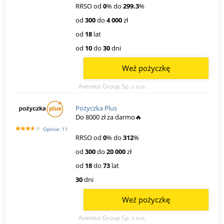
RRSO od
0
% do
299.3
%
od
300
do
4 000
zł
od
18
lat
od
10
do
30
dni
Weź pożyczkę
Aventus Group Sp. z o.o.
Pożyczka Plus
Do 8000 zł za darmo🔥
Opinie: 11
RRSO od
0
% do
312
%
od
300
do
20 000
zł
od
18
do
73
lat
30
dni
Weź pożyczkę
Aventus Group Sp. z o.o.