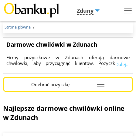
Zduny
Menu
Burger
Strona główna
Darmowe chwilówki w Zdunach
Firmy pożyczkowe w Zdunach oferują darmowe
chwilówki, aby przyciągnąć klientów. Pożyczkę bez
Dalej...
oprocentowania można otrzymać na okres do 3600 dni, a
kwota może sięgać nawet 150 000 złotych. Znaleziono dla
ciebie 10 ofert.
Odebrać pożyczkę
Najlepsze darmowe chwilówki online
w Zdunach