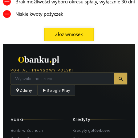
Brak możliwości wyboru okresu spłaty, wyłącznie 30 dni
Niskie kwoty pożyczek
Złóż wniosek
PORTAL FINANSOWY POLSKI
Zduny
Google Play
Banki
Kredyty
Banki w Zdunach
Kredyty gotówkowe