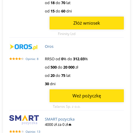
od
18
do
70
lat
od
15
do
60
dni
Złóż wniosek
Fininity Ltd
Oros
RRSO od
0
% do
312.03
%
Opinie: 8
od
500
do
20 000
zł
od
20
do
75
lat
30
dni
Weź pożyczkę
Talaros Sp. z o.o.
SMART pozyczka
4000 zł za 0 zł🔥
Opinie: 13