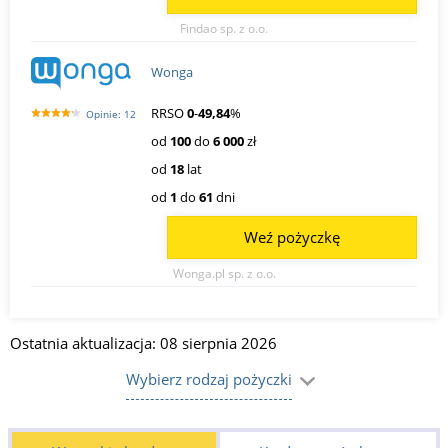
Findao sp. z o.o.
Wonga
RRSO
0
-
49,84
%
Opinie: 12
od
100
do
6 000
zł
od
18
lat
od
1
do
61
dni
Weź pożyczkę
Wonga.pl sp. z o.o.
Ostatnia aktualizacja: 08 sierpnia 2026
Wybierz rodzaj pożyczki