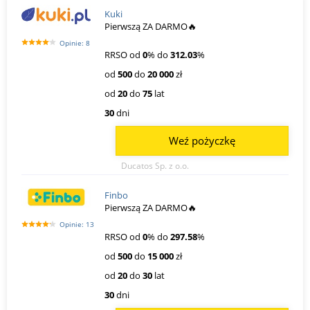
Kuki
Pierwszą ZA DARMO🔥
Opinie: 8
RRSO od
0
% do
312.03
%
od
500
do
20 000
zł
od
20
do
75
lat
30
dni
Weź pożyczkę
Ducatos Sp. z o.o.
Finbo
Pierwszą ZA DARMO🔥
Opinie: 13
RRSO od
0
% do
297.58
%
od
500
do
15 000
zł
od
20
do
30
lat
30
dni