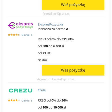
Weź pożyczkę
PrimaStar Sp. z o.o.
EkspresPozyczka
Pierwsza za darmo🔥
Opinie: 5
RRSO od
0
% do
311.74
%
od
500
do
6 000
zł
od
21
lat
30
dni
Weź pożyczkę
Argentum Capital Sp. z o.o.
Crezu
RRSO od
0
% do
36
%
Opinie: 5
od
100
do
10 000
zł